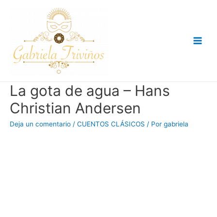
Ir
al
contenido
Main
Men
La gota de agua – Hans
Christian Andersen
Deja un comentario
/
CUENTOS CLÁSICOS
/ Por
gabriela