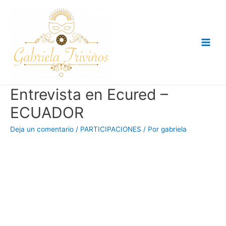
Ir
al
contenido
Main
Men
Entrevista en Ecured –
ECUADOR
Deja un comentario
/
PARTICIPACIONES
/ Por
gabriela