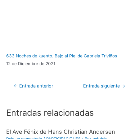
633 Noches de kuento. Bajo al Piel de Gabriela Triviños
12 de Diciembre de 2021
Navegación
←
Entrada anterior
Entrada siguiente
→
de
entradas
Entradas relacionadas
El Ave Fénix de Hans Christian Andersen
Deja un comentario
/
PARTICIPACIONES
/ Por
gabriela