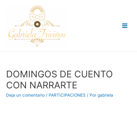
Ir
al
contenido
Main
Men
DOMINGOS DE CUENTO
CON NARRARTE
Deja un comentario
/
PARTICIPACIONES
/ Por
gabriela