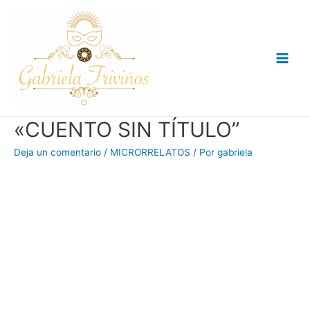
Ir
al
contenido
Main
Men
«CUENTO SIN TÍTULO”
Deja un comentario
/
MICRORRELATOS
/ Por
gabriela