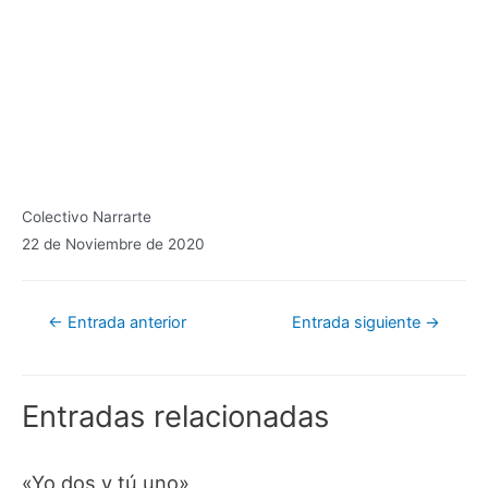
Colectivo Narrarte
22 de Noviembre de 2020
Navegación
←
Entrada anterior
Entrada siguiente
→
de
entradas
Entradas relacionadas
«Yo dos y tú uno»