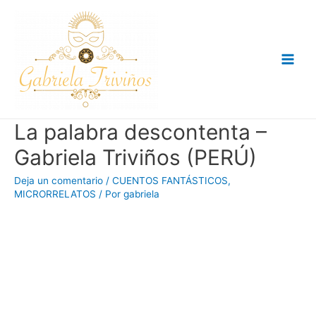
Ir
al
contenido
Main
Men
La palabra descontenta –
Gabriela Triviños (PERÚ)
Deja un comentario
/
CUENTOS FANTÁSTICOS
,
MICRORRELATOS
/ Por
gabriela