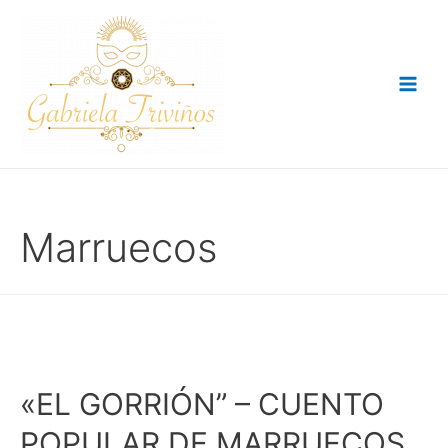
Ir
al
contenido
Main
Men
Marruecos
«EL GORRIÓN” – CUENTO
POPULAR DE MARRUECOS